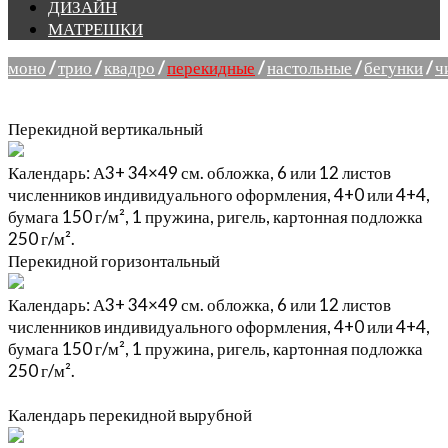
ДИЗАЙН
МАТРЕШКИ
Перекидные
моно
/
трио
/
квадро
/
перекидные
/
настольные
/
бегунки
/
ч
Перекидной вертикальный
Календарь: А3+ 34×49 см. обложка, 6 или 12 листов
численников индивидуального оформления, 4+0 или 4+4,
бумага 150 г/м², 1 пружина, ригель, картонная подложка
250 г/м².
Перекидной горизонтальный
Календарь: А3+ 34×49 см. обложка, 6 или 12 листов
численников индивидуального оформления, 4+0 или 4+4,
бумага 150 г/м², 1 пружина, ригель, картонная подложка
250 г/м².
Календарь перекидной вырубной