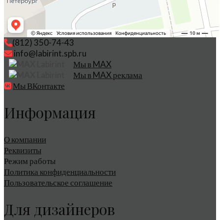
(812) 350-74-43
info@labirint.spb.ru
Мы в MAX
Мы в MAX реклама
Мы ВКонтакте
Информация
О компании
Реквизиты
Режим работы
Политика конфиденциальности
Пользовательское соглашение
Для дизайнеров