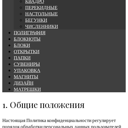
КВАДРО
ПЕРЕКИДНЫЕ
НАСТОЛЬНЫЕ
БЕГУНКИ
ЧИСЛЕННИКИ
ПОЛИГРАФИЯ
БЛОКНОТЫ
БЛОКИ
ОТКРЫТКИ
ПАПКИ
СУВЕНИРЫ
УПАКОВКА
МАГНИТЫ
ДИЗАЙН
МАТРЕШКИ
Политика
1. Общие положения
конфиденциально
Настоящая Политика конфиденциальности регулирует
порядок обработки персональных данных пользователей