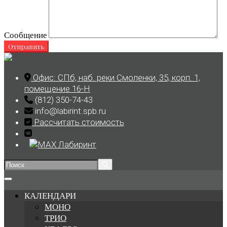
Сообщение
Skip
to
Офис: СПб, наб. реки Смоленки, 35, корп. 1,
content
помещение 16-Н
(812) 350-74-43
info@labirint.spb.ru
Рассчитать стоимость
Search
for:
КАЛЕНДАРИ
МОНО
ТРИО