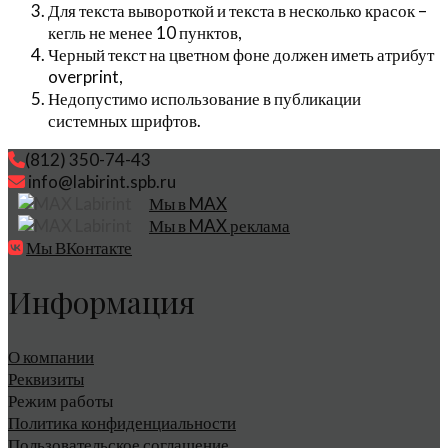
Для текста вывороткой и текста в несколько красок –
кегль не менее 10 пунктов,
Черный текст на цветном фоне должен иметь атрибут
overprint,
Недопустимо использование в публикации
системных шрифтов.
(812) 350-74-43
info@labirint.spb.ru
Мы в MAX
Мы в MAX реклама
Мы ВКонтакте
Информация
О компании
Реквизиты
Режим работы
Политика конфиденциальности
Пользовательское соглашение