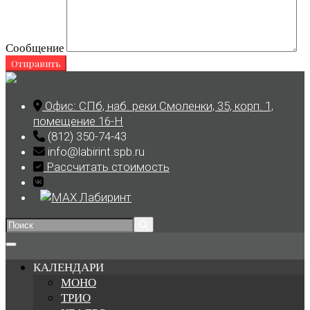
Сообщение
Skip
to
Офис: СПб, наб. реки Смоленки, 35, корп. 1,
content
помещение 16-Н
(812) 350-74-43
info@labirint.spb.ru
Рассчитать стоимость
Search
for:
КАЛЕНДАРИ
МОНО
ТРИО